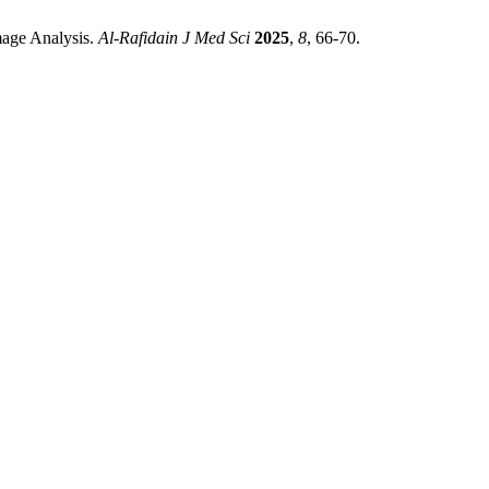
mage Analysis.
Al-Rafidain J Med Sci
2025
,
8
, 66-70.